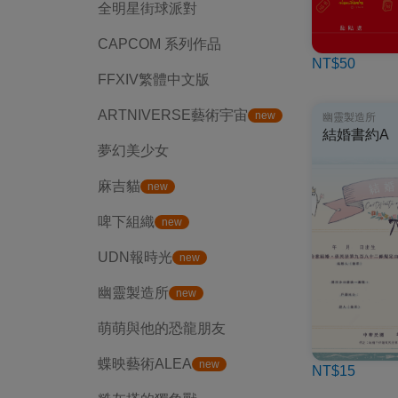
全明星街球派對
CAPCOM 系列作品
NT$50
FFXIV繁體中文版
ARTNIVERSE藝術宇宙
new
幽靈製造所
結婚書約A
夢幻美少女
麻吉貓
new
啤下組織
new
UDN報時光
new
幽靈製造所
new
萌萌與他的恐龍朋友
蝶映藝術ALEA
new
NT$15