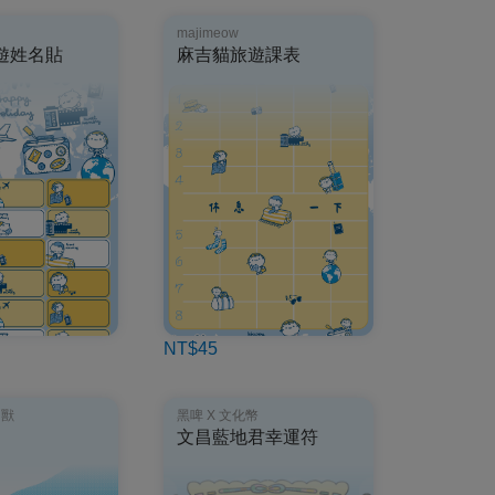
majimeow
遊姓名貼
麻吉貓旅遊課表
NT$45
角獸
黑啤 X 文化幣
文昌藍地君幸運符