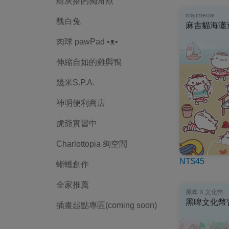
糙灰搭的獨角獸
majimeow
醜白兔
麻吉貓海灘
肉球 pawPad •ᴥ•
伸縮自如的雞與鴨
幾米S.P.A.
神明便利商店
虎爺實習中
Charlottopia 絢空間
NT$45
蜥蠵創作
全家推薦
黑啤 X 文化幣
黑啤文化幣
插畫起點專區(coming soon)