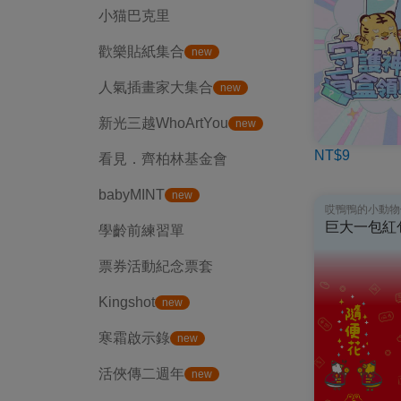
小猫巴克里
歡樂貼紙集合
new
人氣插畫家大集合
new
新光三越WhoArtYou
new
NT$9
看見．齊柏林基金會
babyMINT
new
哎鴨鴨的小動物
巨大一包紅
學齡前練習單
票券活動紀念票套
Kingshot
new
寒霜啟示錄
new
活俠傳二週年
new