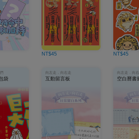
NT$45
NT$45
們
向左走．向右走
向左走．向
包袋
互動留言板
空白曆書