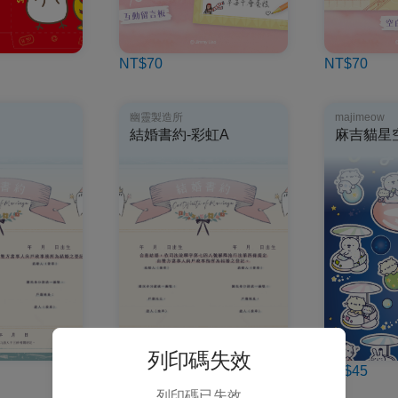
NT$70
NT$70
幽靈製造所
majimeow
結婚書約-彩虹A
麻吉貓星
列印碼失效
NT$15
NT$45
列印碼已失效