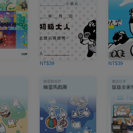
NT$39
NT$39
幽靈製造所
畫說日常
幽靈馬戲團
版版全家