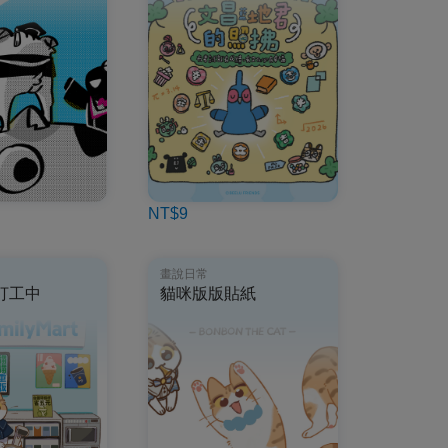
NT$9
畫說日常
打工中
貓咪版版貼紙