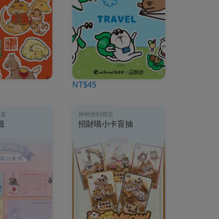
NT$45
右走
神明便利商店
籤
招財喵小卡盲抽