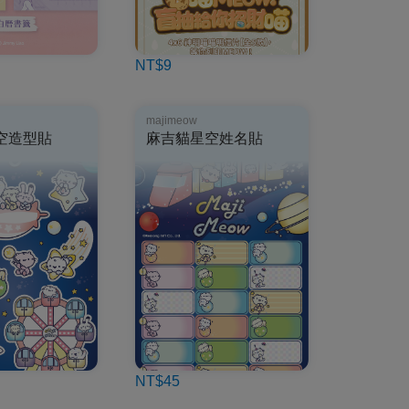
NT$9
majimeow
空造型貼
麻吉貓星空姓名貼
NT$45