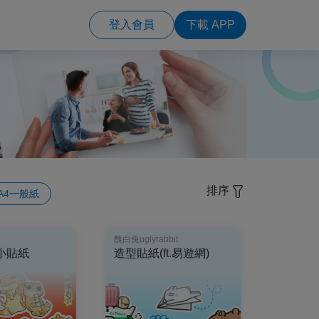
登入會員
下載 APP
排序
A4一般紙
醜白兔uglyrabbit
小貼紙
造型貼紙(ft.易遊網)