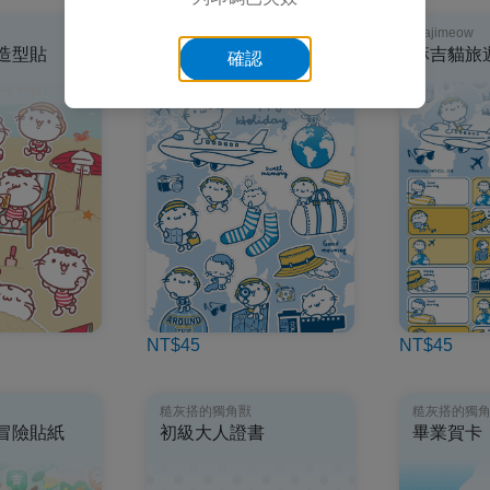
majimeow
majimeow
造型貼
麻吉貓旅遊造型貼
麻吉貓旅
確認
NT$45
NT$45
糙灰搭的獨角獸
糙灰搭的獨
冒險貼紙
初級大人證書
畢業賀卡