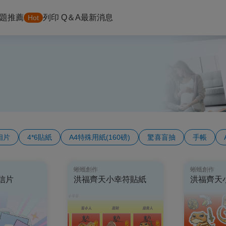
題推薦
列印 Q＆A
最新消息
Hot
6相片
4*6貼紙
A4特殊用紙(160磅)
驚喜盲抽
手帳
蜥蠵創作
蜥蠵創作
信片
洪福齊天小幸符貼紙
洪福齊天