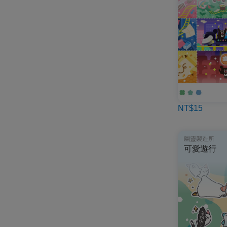
NT$15
幽靈製造所
可愛遊行