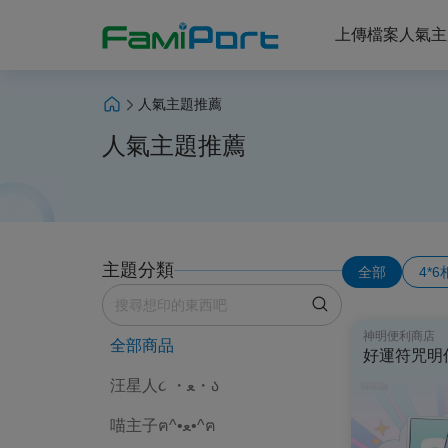
上傳檔案
人氣主
人氣主題推薦
人氣主題推薦
主題分類
全部
4*
神明便利商店
全部商品
好運符咒明
汪星人૮ ・ﻌ・ა
喵主子ฅ^•ﻌ•^ฅ