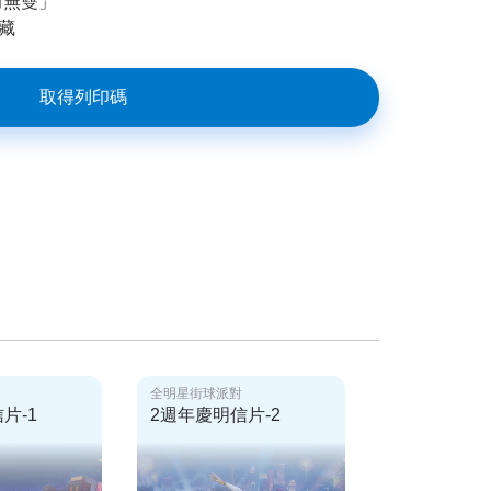
力無雙」
藏
取得列印碼
全明星街球派對
畫說日常
片-1
2週年慶明信片-2
貓咪版版貼