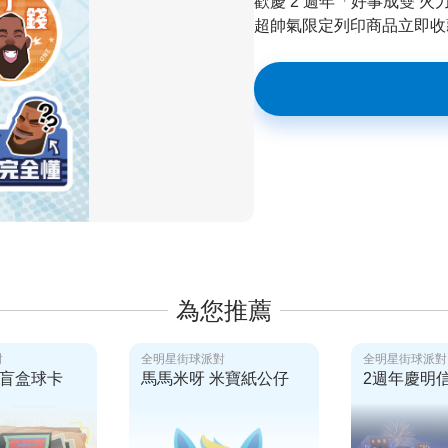
歡慶 2 週年「好事成雙 火
超帥氣限定列印商品立即收
為您推薦
對
全明星街球派對
全明星街球派對
盲盒球卡
馬馬米呀 米寶紙公仔
2週年慶明信