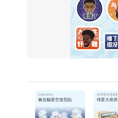
majimeow
全明星街球派
麻吉貓星空造型貼
球星大廚房