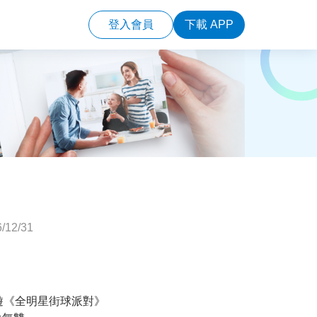
登入會員
下載 APP
/12/31
籃手遊《全明星街球派對》