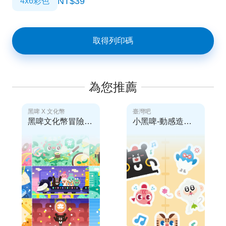
NT$39
4x6彩色
取得列印碼
為您推薦
黑啤 X 文化幣
臺灣吧
黑啤文化幣冒險貼紙
小黑啤-動感造型貼紙