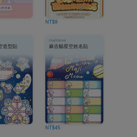
NT$9
majimeow
空造型貼
麻吉貓星空姓名貼
NT$45