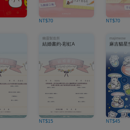
NT$70
NT$70
幽靈製造所
majimeow
結婚書約-彩虹A
麻吉貓星
NT$15
NT$45