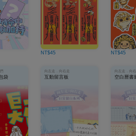
NT$45
NT$45
們
向左走．向右走
向左走．向
包袋
互動留言板
空白曆書