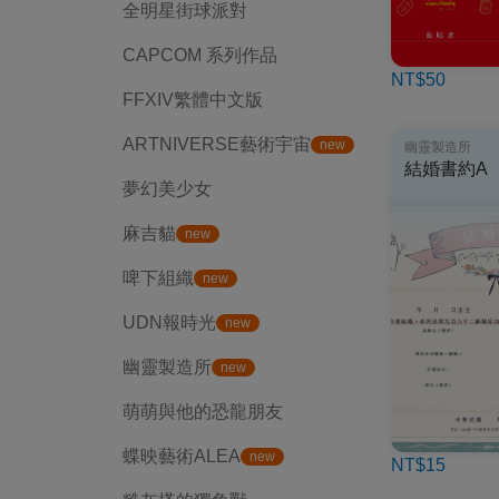
全明星街球派對
CAPCOM 系列作品
NT$50
FFXIV繁體中文版
ARTNIVERSE藝術宇宙
new
幽靈製造所
結婚書約A
夢幻美少女
麻吉貓
new
啤下組織
new
UDN報時光
new
幽靈製造所
new
萌萌與他的恐龍朋友
蝶映藝術ALEA
new
NT$15