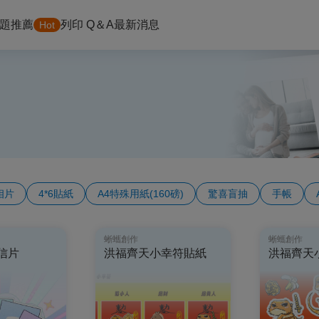
題推薦
列印 Q＆A
最新消息
Hot
6相片
4*6貼紙
A4特殊用紙(160磅)
驚喜盲抽
手帳
蜥蠵創作
蜥蠵創作
信片
洪福齊天小幸符貼紙
洪福齊天