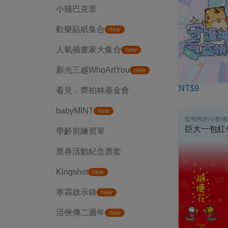
小猫巴克里
歡樂貼紙集合
new
人氣插畫家大集合
new
新光三越WhoArtYou
new
NT$9
看見．齊柏林基金會
babyMINT
new
哎鴨鴨的小動物
巨大一包紅
學齡前練習單
票券活動紀念票套
Kingshot
new
寒霜啟示錄
new
活俠傳二週年
new