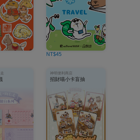
NT$45
右走
神明便利商店
籤
招財喵小卡盲抽