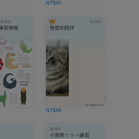
NT$45
恐龍朋友
吳佳綺
C練習海報
無聲的陪伴
NT$49
臺灣吧
小黑啤ㄅㄆㄇ練習