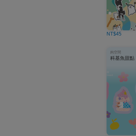
NT$45
絢空間
科基魚甜點