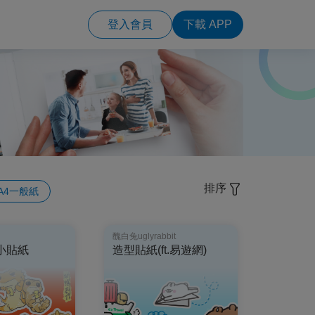
登入會員
下載 APP
排序
A4一般紙
醜白兔uglyrabbit
小貼紙
造型貼紙(ft.易遊網)