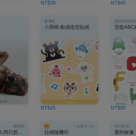
NT$39
NT$45
臺灣吧
萌萌與他的
小黑啤-動感造型貼紙
恐龍AB
NT$45
NT$85
陳願熙
うる星やつら
飛天鯨魚
沒想過禍害人間只想禍害你
拉姆隨機印
愛的收據