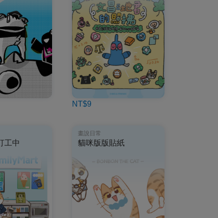
NT$9
畫說日常
打工中
貓咪版版貼紙