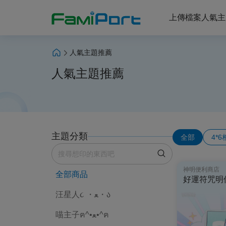
上傳檔案
人氣主
人氣主題推薦
人氣主題推薦
主題分類
全部
4*
神明便利商店
全部商品
好運符咒明
汪星人૮ ・ﻌ・ა
喵主子ฅ^•ﻌ•^ฅ