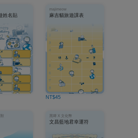
majimeow
遊姓名貼
麻吉貓旅遊課表
NT$45
角獸
黑啤 X 文化幣
文昌藍地君幸運符