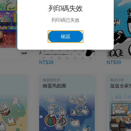
列印碼失效
列印碼已失效
確認
NT$39
NT$39
幽靈製造所
畫說日常
幽靈馬戲團
版版全家