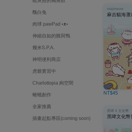
糙灰搭的獨角獸
majimeow
醜白兔
麻吉貓海灘
肉球 pawPad •ᴥ•
伸縮自如的雞與鴨
幾米S.P.A.
神明便利商店
虎爺實習中
Charlottopia 絢空間
NT$45
蜥蠵創作
全家推薦
黑啤 X 文化幣
黑啤文化幣
插畫起點專區(coming soon)