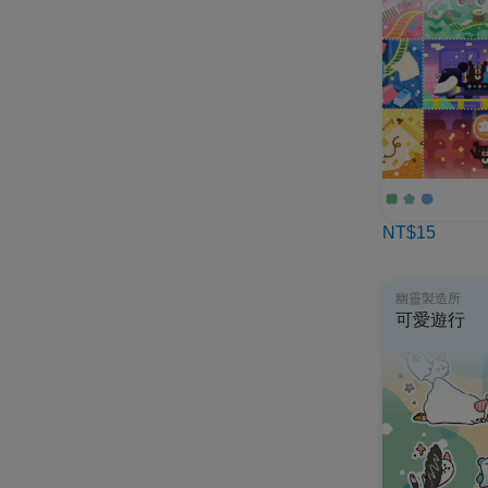
NT$15
幽靈製造所
可愛遊行