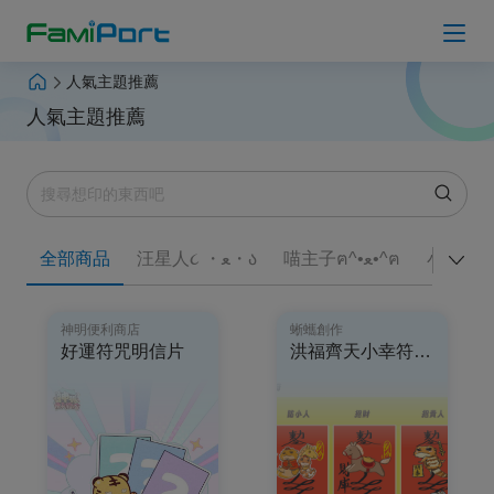
人氣主題推薦
上傳檔案
人氣主題推薦
人氣主題推薦
Hot
列印 Q＆A
全部商品
汪星人૮ ・ﻌ・ა
喵主子ฅ^•ﻌ•^ฅ
小猫巴
最新消息
神明便利商店
蜥蠵創作
登入會員
好運符咒明信片
洪福齊天小幸符貼紙