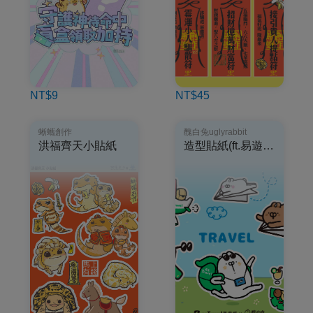
NT$9
NT$45
蜥蠵創作
醜白兔uglyrabbit
洪福齊天小貼紙
造型貼紙(ft.易遊網)