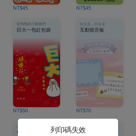
NT$45
NT$45
哎鴨鴨的小動物們
向左走．向右走
巨大一包紅包袋
互動留言板
NT$50
NT$70
向左走．向右走
神明便利商店
列印碼失效
空白曆書籤
招財喵小卡盲抽