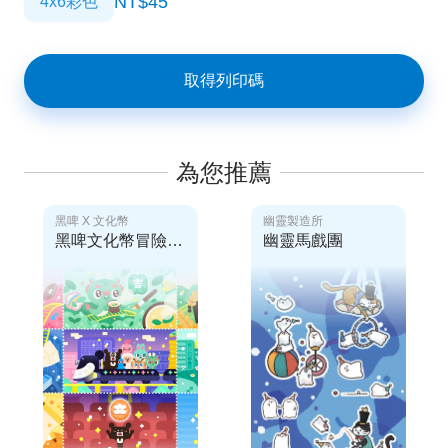
NT$45
4x6彩色
取得列印碼
為您推薦
黑啤 X 文化幣
幽靈製造所
黑啤文化幣冒險貼紙
幽靈馬戲團