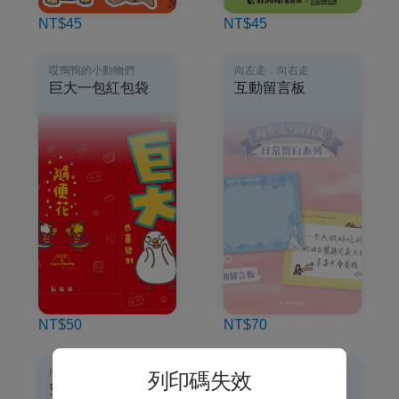
NT$45
NT$45
哎鴨鴨的小動物們
向左走．向右走
巨大一包紅包袋
互動留言板
NT$50
NT$70
向左走．向右走
神明便利商店
列印碼失效
空白曆書籤
招財喵小卡盲抽