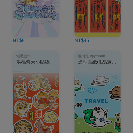
NT$9
NT$45
蜥蠵創作
醜白兔uglyrabbit
洪福齊天小貼紙
造型貼紙(ft.易遊網)