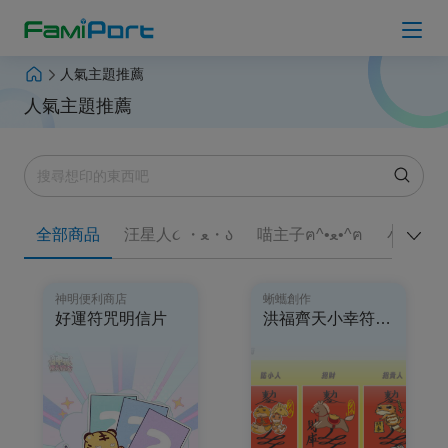
人氣主題推薦
上傳檔案
人氣主題推薦
人氣主題推薦
Hot
列印 Q＆A
全部商品
汪星人૮ ・ﻌ・ა
喵主子ฅ^•ﻌ•^ฅ
小猫巴
最新消息
神明便利商店
蜥蠵創作
登入會員
好運符咒明信片
洪福齊天小幸符貼紙