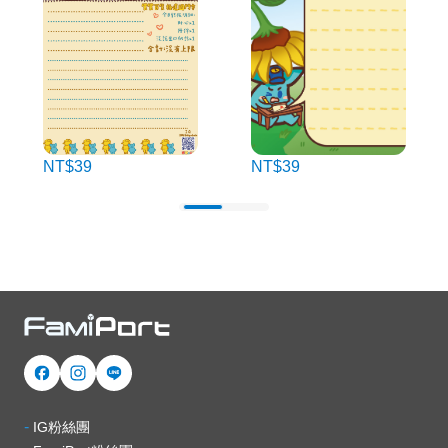
NT$39
NT$39
-
IG粉絲團